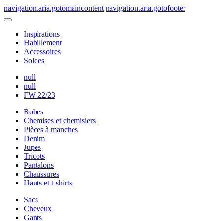
navigation.aria.gotomaincontent
navigation.aria.gotofooter
Inspirations
Habillement
Accessoires
Soldes
null
null
FW 22/23
Robes
Chemises et chemisiers
Pièces à manches
Denim
Jupes
Tricots
Pantalons
Chaussures
Hauts et t-shirts
Sacs
Cheveux
Gants