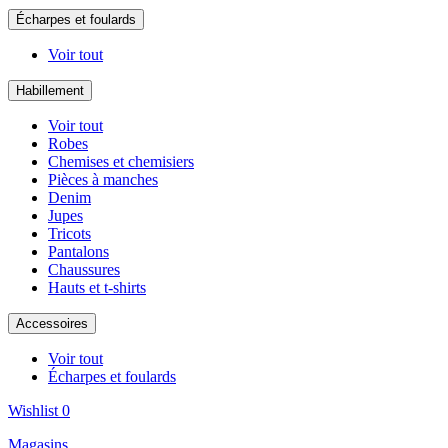
Écharpes et foulards
Voir tout
Habillement
Voir tout
Robes
Chemises et chemisiers
Pièces à manches
Denim
Jupes
Tricots
Pantalons
Chaussures
Hauts et t-shirts
Accessoires
Voir tout
Écharpes et foulards
Wishlist
0
Magasins