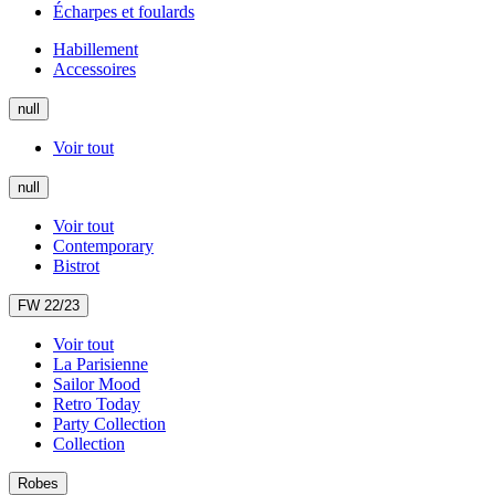
Écharpes et foulards
Habillement
Accessoires
null
Voir tout
null
Voir tout
Contemporary
Bistrot
FW 22/23
Voir tout
La Parisienne
Sailor Mood
Retro Today
Party Collection
Collection
Robes