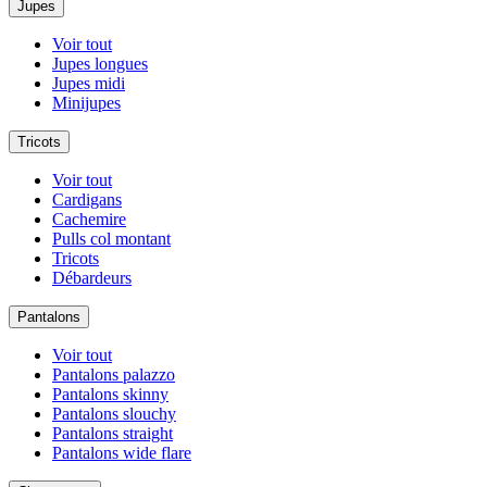
Jupes
Voir tout
Jupes longues
Jupes midi
Minijupes
Tricots
Voir tout
Cardigans
Cachemire
Pulls col montant
Tricots
Débardeurs
Pantalons
Voir tout
Pantalons palazzo
Pantalons skinny
Pantalons slouchy
Pantalons straight
Pantalons wide flare