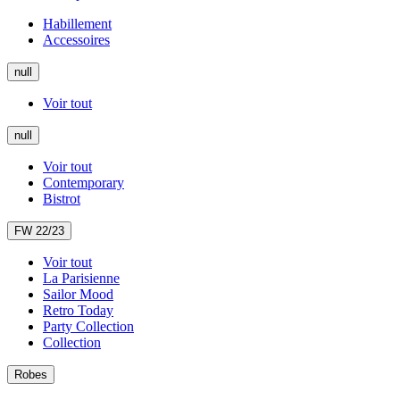
Habillement
Accessoires
null
Voir tout
null
Voir tout
Contemporary
Bistrot
FW 22/23
Voir tout
La Parisienne
Sailor Mood
Retro Today
Party Collection
Collection
Robes