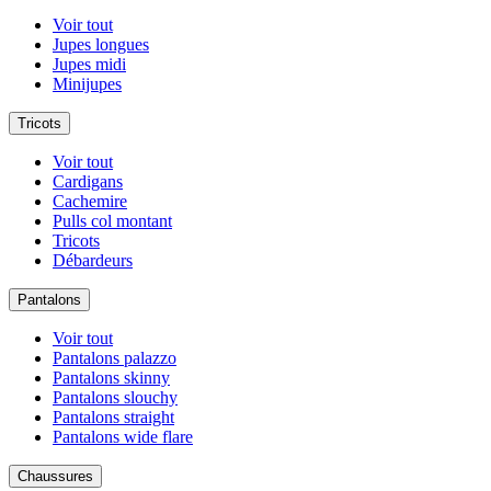
Voir tout
Jupes longues
Jupes midi
Minijupes
Tricots
Voir tout
Cardigans
Cachemire
Pulls col montant
Tricots
Débardeurs
Pantalons
Voir tout
Pantalons palazzo
Pantalons skinny
Pantalons slouchy
Pantalons straight
Pantalons wide flare
Chaussures