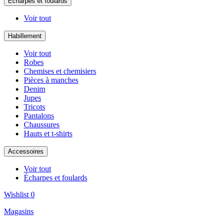
Écharpes et foulards
Voir tout
Habillement
Voir tout
Robes
Chemises et chemisiers
Pièces à manches
Denim
Jupes
Tricots
Pantalons
Chaussures
Hauts et t-shirts
Accessoires
Voir tout
Écharpes et foulards
Wishlist
0
Magasins