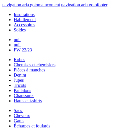
navigation.aria.gotomaincontent
navigation.aria.gotofooter
Inspirations
Habillement
Accessoires
Soldes
null
null
FW 22/23
Robes
Chemises et chemisiers
Pièces à manches
Denim
Jupes
Tricots
Pantalons
Chaussures
Hauts et t-shirts
Sacs
Cheveux
Gants
Écharpes et foulards