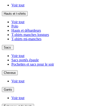
Voir tout
Hauts et t-shirts
Voir tout
Polo
Hauts et débardeurs
T-shirts manches longues
T-shirts mi-manches
Sacs
Voir tout
Sacs portés épaule
Pochettes et sacs pour le soir
Cheveux
Voir tout
Gants
Voir tout