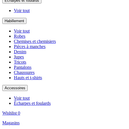
Écharpes et foulards
Voir tout
Habillement
Voir tout
Robes
Chemises et chemisiers
Pièces à manches
Denim
Jupes
Tricots
Pantalons
Chaussures
Hauts et t-shirts
Accessoires
Voir tout
Écharpes et foulards
Wishlist
0
Magasins