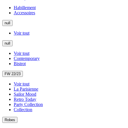
Habillement
Accessoires
null
Voir tout
null
Voir tout
Contemporary
Bistrot
FW 22/23
Voir tout
La Parisienne
Sailor Mood
Retro Today
Party Collection
Collection
Robes