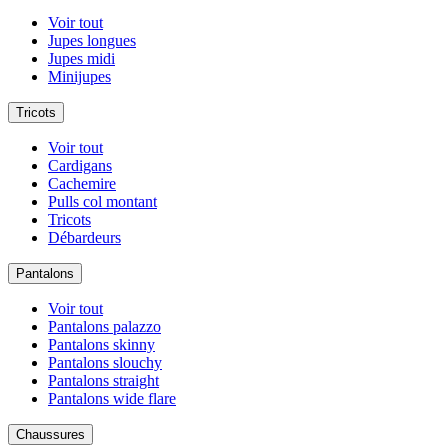
Voir tout
Jupes longues
Jupes midi
Minijupes
Tricots
Voir tout
Cardigans
Cachemire
Pulls col montant
Tricots
Débardeurs
Pantalons
Voir tout
Pantalons palazzo
Pantalons skinny
Pantalons slouchy
Pantalons straight
Pantalons wide flare
Chaussures