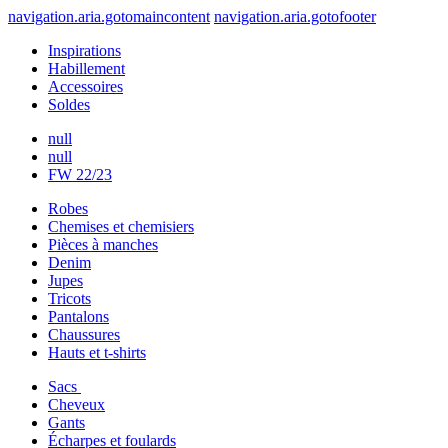
navigation.aria.gotomaincontent
navigation.aria.gotofooter
Inspirations
Habillement
Accessoires
Soldes
null
null
FW 22/23
Robes
Chemises et chemisiers
Pièces à manches
Denim
Jupes
Tricots
Pantalons
Chaussures
Hauts et t-shirts
Sacs
Cheveux
Gants
Écharpes et foulards