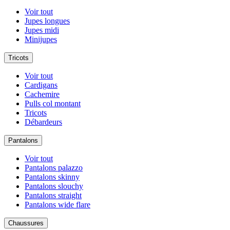
Voir tout
Jupes longues
Jupes midi
Minijupes
Tricots
Voir tout
Cardigans
Cachemire
Pulls col montant
Tricots
Débardeurs
Pantalons
Voir tout
Pantalons palazzo
Pantalons skinny
Pantalons slouchy
Pantalons straight
Pantalons wide flare
Chaussures