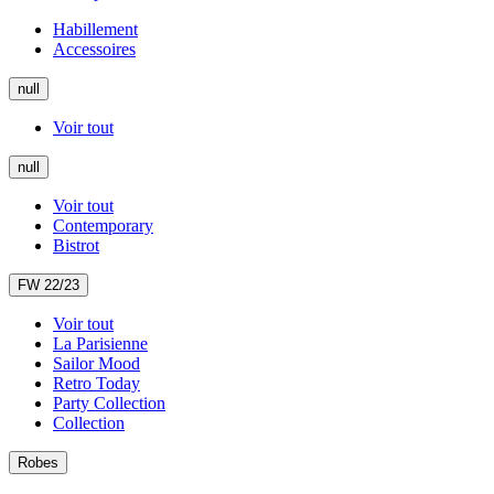
Habillement
Accessoires
null
Voir tout
null
Voir tout
Contemporary
Bistrot
FW 22/23
Voir tout
La Parisienne
Sailor Mood
Retro Today
Party Collection
Collection
Robes