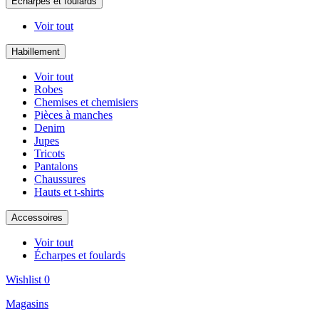
Écharpes et foulards
Voir tout
Habillement
Voir tout
Robes
Chemises et chemisiers
Pièces à manches
Denim
Jupes
Tricots
Pantalons
Chaussures
Hauts et t-shirts
Accessoires
Voir tout
Écharpes et foulards
Wishlist
0
Magasins