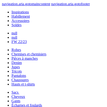
navigation.aria.gotomaincontent
navigation.aria.gotofooter
Inspirations
Habillement
Accessoires
Soldes
null
null
FW 22/23
Robes
Chemises et chemisiers
Pièces à manches
Denim
Jupes
Tricots
Pantalons
Chaussures
Hauts et t-shirts
Sacs
Cheveux
Gants
Écharpes et foulards