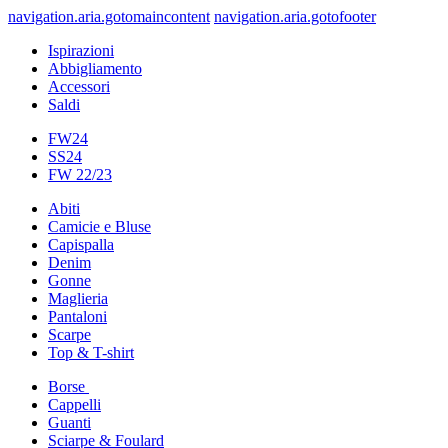
navigation.aria.gotomaincontent
navigation.aria.gotofooter
Ispirazioni
Abbigliamento
Accessori
Saldi
FW24
SS24
FW 22/23
Abiti
Camicie e Bluse
Capispalla
Denim
Gonne
Maglieria
Pantaloni
Scarpe
Top & T-shirt
Borse
Cappelli
Guanti
Sciarpe & Foulard