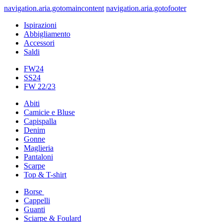
navigation.aria.gotomaincontent
navigation.aria.gotofooter
Ispirazioni
Abbigliamento
Accessori
Saldi
FW24
SS24
FW 22/23
Abiti
Camicie e Bluse
Capispalla
Denim
Gonne
Maglieria
Pantaloni
Scarpe
Top & T-shirt
Borse
Cappelli
Guanti
Sciarpe & Foulard