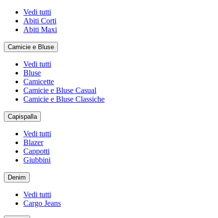
Vedi tutti
Abiti Corti
Abiti Maxi
Camicie e Bluse
Vedi tutti
Bluse
Camicette
Camicie e Bluse Casual
Camicie e Bluse Classiche
Capispalla
Vedi tutti
Blazer
Cappotti
Giubbini
Denim
Vedi tutti
Cargo Jeans