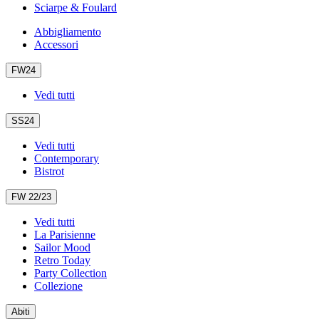
Sciarpe & Foulard
Abbigliamento
Accessori
FW24
Vedi tutti
SS24
Vedi tutti
Contemporary
Bistrot
FW 22/23
Vedi tutti
La Parisienne
Sailor Mood
Retro Today
Party Collection
Collezione
Abiti