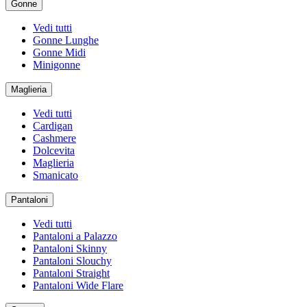
Gonne
Vedi tutti
Gonne Lunghe
Gonne Midi
Minigonne
Maglieria
Vedi tutti
Cardigan
Cashmere
Dolcevita
Maglieria
Smanicato
Pantaloni
Vedi tutti
Pantaloni a Palazzo
Pantaloni Skinny
Pantaloni Slouchy
Pantaloni Straight
Pantaloni Wide Flare