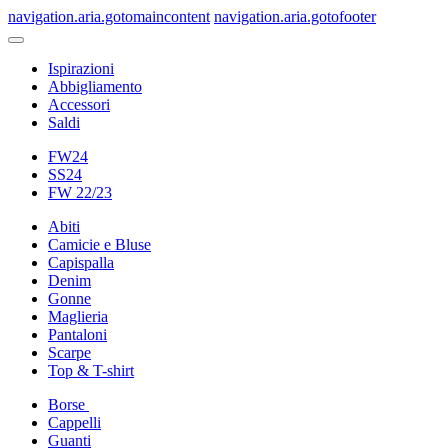
navigation.aria.gotomaincontent
navigation.aria.gotofooter
Ispirazioni
Abbigliamento
Accessori
Saldi
FW24
SS24
FW 22/23
Abiti
Camicie e Bluse
Capispalla
Denim
Gonne
Maglieria
Pantaloni
Scarpe
Top & T-shirt
Borse
Cappelli
Guanti